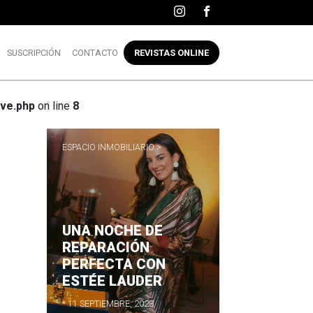
SUSCRIPCIÓN
CONTACTO
REVISTAS ONLINE
ve.php
on line
8
ESPACIO INMOBILIARIO >
UNA NOCHE DE
R
REPARACIÓN
PERFECTA CON
ESTÉE LAUDER
* 11 SEPTIEMBRE, 2023