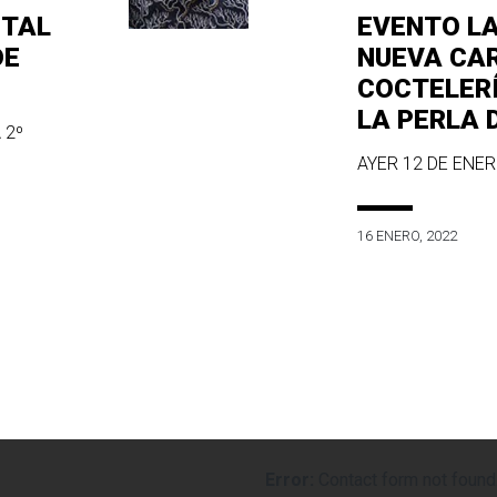
ITAL
EVENTO L
DE
NUEVA CA
COCTELER
LA PERLA 
 2º
AYER 12 DE ENERO
16 ENERO, 2022
Error:
Contact form not found