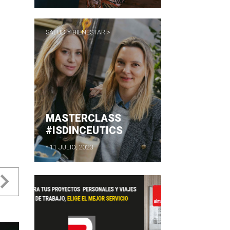
SALUD Y BIENESTAR >
MASTERCLASS
#ISDINCEUTICS
* 11 JULIO, 2023
evious
Next