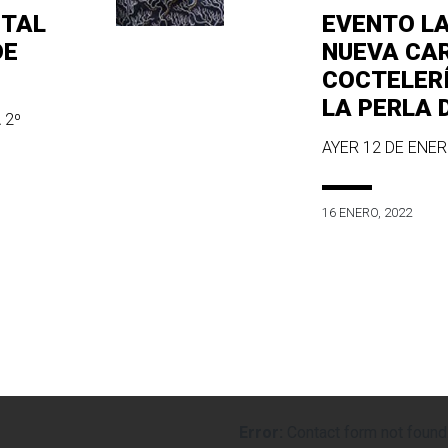
ITAL
EVENTO L
DE
NUEVA CA
COCTELER
LA PERLA 
 2º
AYER 12 DE ENERO
16 ENERO, 2022
Error:
Contact form not found