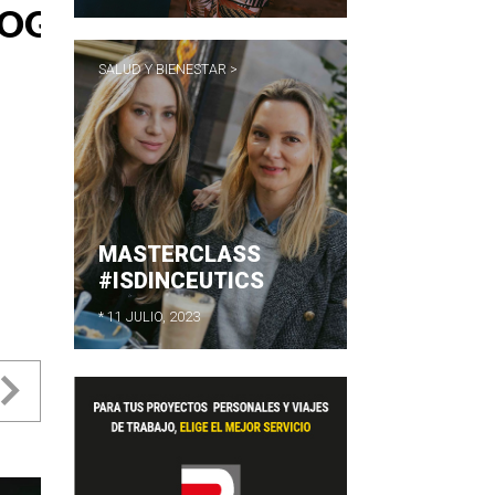
SALUD Y BIENESTAR >
MASTERCLASS
#ISDINCEUTICS
* 11 JULIO, 2023
evious
Next