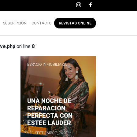
SUSCRIPCIÓN
CONTACTO
REVISTAS ONLINE
ve.php
on line
8
ESPACIO INMOBILIARIO >
UNA NOCHE DE
R
REPARACIÓN
PERFECTA CON
ESTÉE LAUDER
* 11 SEPTIEMBRE, 2023