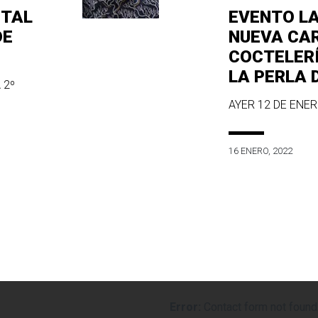
ITAL
EVENTO L
DE
NUEVA CA
COCTELER
LA PERLA 
 2º
AYER 12 DE ENERO
16 ENERO, 2022
Error:
Contact form not found