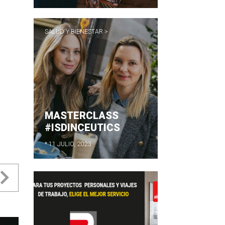
SALUD Y BIENESTAR >
MASTERCLASS
#ISDINCEUTICS
* 11 JULIO, 2023
evious
Next