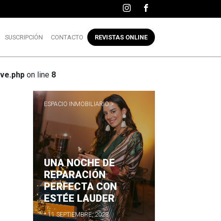
SUSCRIPCIÓN
CONTACTO
REVISTAS ONLINE
ve.php
on line
8
ESPACIO INMOBILIARIO >
UNA NOCHE DE
R
REPARACIÓN
PERFECTA CON
ESTÉE LAUDER
* 11 SEPTIEMBRE, 2023