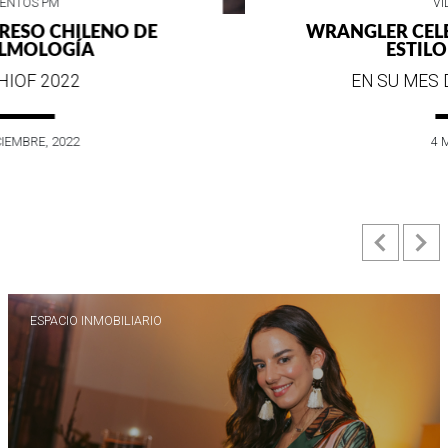
VIDA SOCIAL
WRANGLER CELEBRA SUS 75 AÑOS DE
ESTILO E HISTORIA
EN SU MES DE ANIVERSARIO...
4 MAYO, 2022
Previ
N
ESPACIO INMOBILIARIO