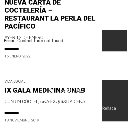
NUEVA CARTA DE
COCTELERÍA –
RESTAURANT LA PERLA DEL
PACÍFICO
AYER 12 DE ENERO...
Error:
Contact form not found.
16 ENERO, 2022
VIDA SOCIAL
IX GALA MEDICINA UNAB
32 320 1380
contacto@revistapm.cl
CON UN CÓCTEL, UNA EXQUISITA CENA ...
Bellavista 05, of 307. Edificio Olimpo, Viña del Mar, Reñaca
18 NOVIEMBRE, 2019