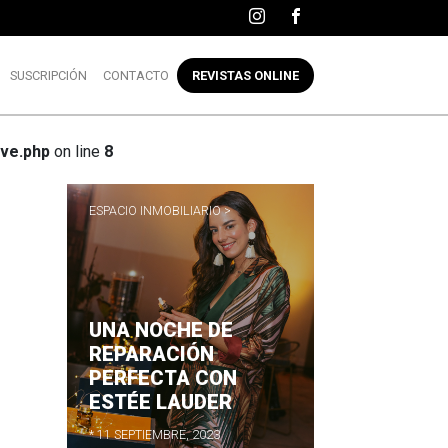
SUSCRIPCIÓN
CONTACTO
REVISTAS ONLINE
ve.php
on line
8
ESPACIO INMOBILIARIO >
UNA NOCHE DE
R
REPARACIÓN
PERFECTA CON
ESTÉE LAUDER
* 11 SEPTIEMBRE, 2023