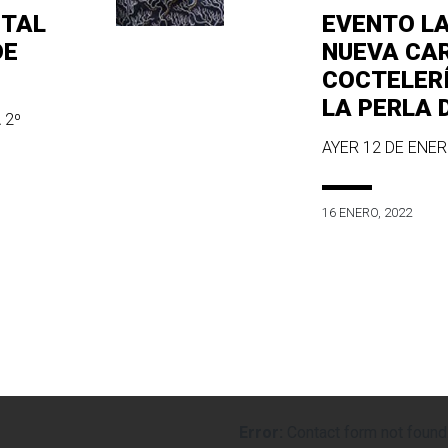
ITAL
EVENTO L
DE
NUEVA CA
COCTELER
LA PERLA 
 2º
AYER 12 DE ENERO
16 ENERO, 2022
Error:
Contact form not found