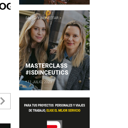
SALUD Y BIENESTAR >
MASTERCLASS
#ISDINCEUTICS
* 11 JULIO, 2023
evious
Next