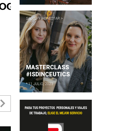
SALUD Y BIENESTAR >
MASTERCLASS
#ISDINCEUTICS
* 11 JULIO, 2023
evious
Next