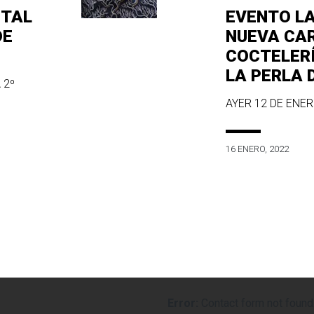
ITAL
EVENTO L
DE
NUEVA CA
COCTELER
LA PERLA 
 2º
AYER 12 DE ENERO
16 ENERO, 2022
Error:
Contact form not found