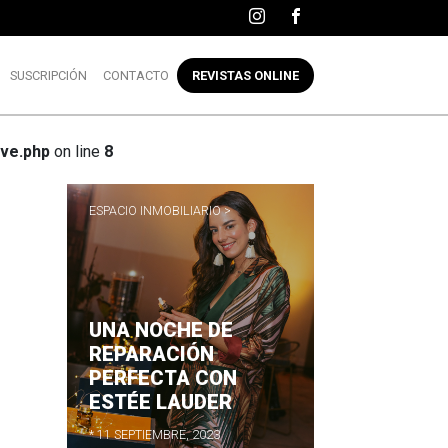
SUSCRIPCIÓN
CONTACTO
REVISTAS ONLINE
ve.php
on line
8
ESPACIO INMOBILIARIO >
UNA NOCHE DE
R
REPARACIÓN
PERFECTA CON
ESTÉE LAUDER
* 11 SEPTIEMBRE, 2023