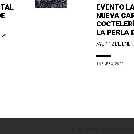
ITAL
EVENTO L
DE
NUEVA CA
COCTELER
LA PERLA 
 2º
AYER 12 DE ENERO
16 ENERO, 2022
Error:
Contact form not found