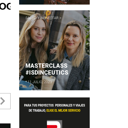
SALUD Y BIENESTAR >
MASTERCLASS
#ISDINCEUTICS
* 11 JULIO, 2023
evious
Next