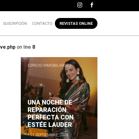
SUSCRIPCIÓN
CONTACTO
REVISTAS ONLINE
ve.php
on line
8
ESPACIO INMOBILIARIO >
UNA NOCHE DE
R
REPARACIÓN
PERFECTA CON
ESTÉE LAUDER
* 11 SEPTIEMBRE, 2023