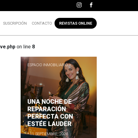
SUSCRIPCIÓN
CONTACTO
REVISTAS ONLINE
ve.php
on line
8
ESPACIO INMOBILIARIO >
UNA NOCHE DE
R
REPARACIÓN
PERFECTA CON
ESTÉE LAUDER
* 11 SEPTIEMBRE, 2023