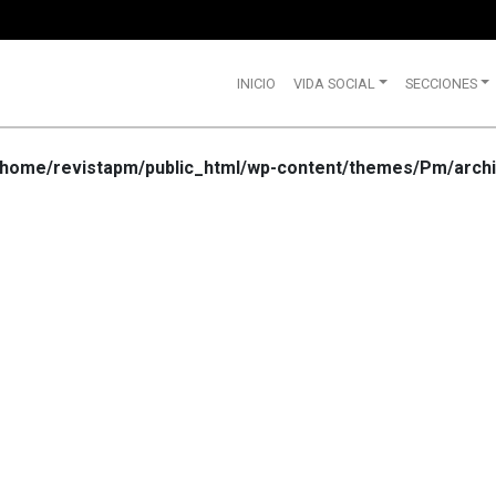
INICIO
VIDA SOCIAL
SECCIONES
/home/revistapm/public_html/wp-content/themes/Pm/archi
VIDA SOCIAL
WRANGLE
CELEBRA
SUS 75
AÑOS DE