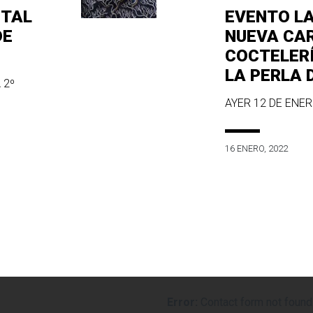
ITAL
EVENTO L
DE
NUEVA CA
COCTELER
LA PERLA 
 2º
AYER 12 DE ENERO
16 ENERO, 2022
Error:
Contact form not found