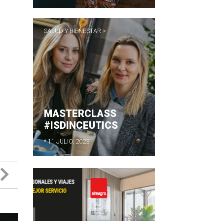
SALUD Y BIENESTAR >
MASTERCLASS
#ISDINCEUTICS
* 11 JULIO, 2023
evious
Next