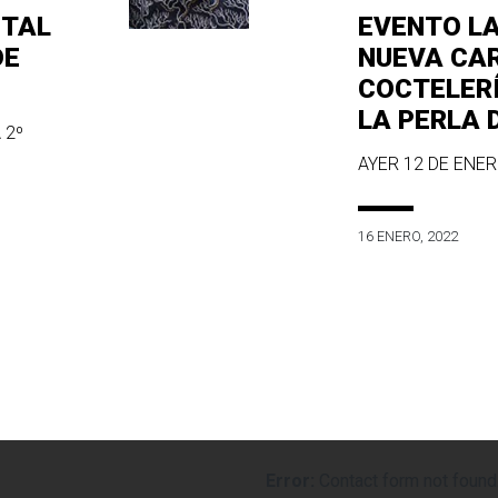
ITAL
EVENTO L
DE
NUEVA CA
COCTELER
LA PERLA 
 2º
AYER 12 DE ENERO
16 ENERO, 2022
Error:
Contact form not found