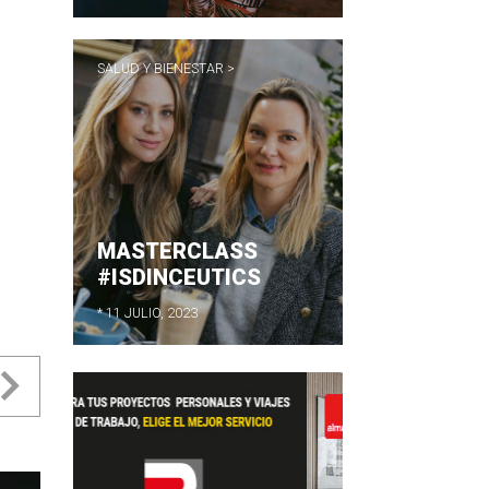
SALUD Y BIENESTAR >
MASTERCLASS
#ISDINCEUTICS
* 11 JULIO, 2023
evious
Next