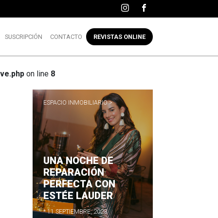
SUSCRIPCIÓN
CONTACTO
REVISTAS ONLINE
ve.php
on line
8
ESPACIO INMOBILIARIO >
UNA NOCHE DE
R
REPARACIÓN
PERFECTA CON
ESTÉE LAUDER
* 11 SEPTIEMBRE, 2023