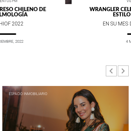
VIDA SOCIAL
WRANGLER CELEBRA SUS 75 AÑOS DE
ESTILO E HISTORIA
EN SU MES DE ANIVERSARIO...
4 MAYO, 2022
Previ
N
ESPACIO INMOBILIARIO