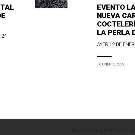
ITAL
EVENTO L
DE
NUEVA CA
COCTELER
LA PERLA 
 2º
AYER 12 DE ENERO
16 ENERO, 2022
Error:
Contact form not found