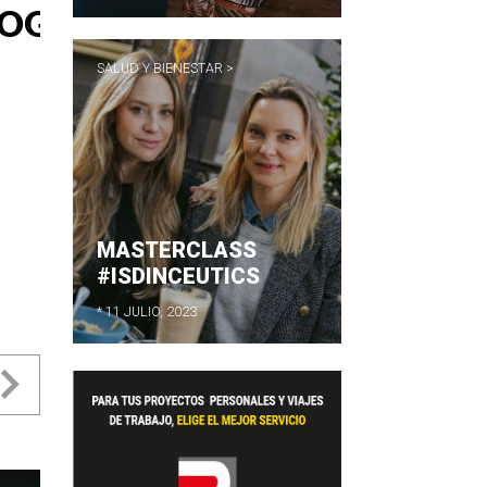
SALUD Y BIENESTAR >
MASTERCLASS
#ISDINCEUTICS
* 11 JULIO, 2023
evious
Next