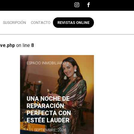
SUSCRIPCIÓN
CONTACTO
REVISTAS ONLINE
ve.php
on line
8
ESPACIO INMOBILIARIO >
UNA NOCHE DE
R
REPARACIÓN
PERFECTA CON
ESTÉE LAUDER
* 11 SEPTIEMBRE, 2023