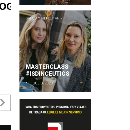
SALUD Y BIENESTAR >
MASTERCLASS
#ISDINCEUTICS
* 11 JULIO, 2023
evious
Next