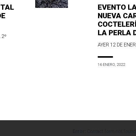
ITAL
EVENTO L
DE
NUEVA CA
COCTELER
LA PERLA 
 2º
AYER 12 DE ENERO
16 ENERO, 2022
Error:
Contact form not found