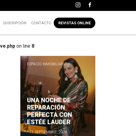
SUSCRIPCIÓN
CONTACTO
REVISTAS ONLINE
ve.php
on line
8
ESPACIO INMOBILIARIO >
UNA NOCHE DE
R
REPARACIÓN
PERFECTA CON
ESTÉE LAUDER
* 11 SEPTIEMBRE, 2023