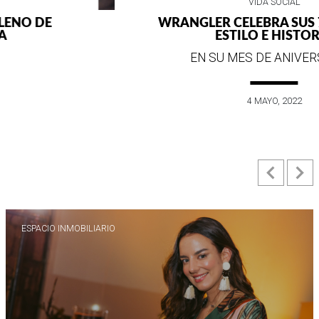
VIDA SOCIAL
WRANGLER CELEBRA SUS 75 AÑOS DE
ESTILO E HISTORIA
EN SU MES DE ANIVERSARIO...
4 MAYO, 2022
Previ
N
ESPACIO INMOBILIARIO