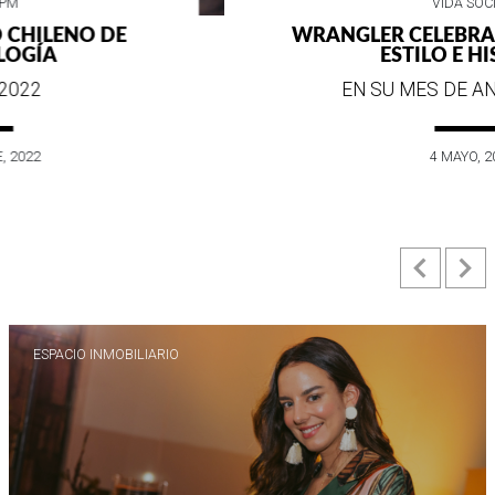
VIDA SOCIAL
WRANGLER CELEBRA SUS 75 AÑOS DE
ESTILO E HISTORIA
EN SU MES DE ANIVERSARIO...
4 MAYO, 2022
Previ
N
ESPACIO INMOBILIARIO