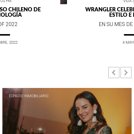
VIDA SOCIAL
WRANGLER CELEBRA SUS 75 AÑOS DE
ESTILO E HISTORIA
EN SU MES DE ANIVERSARIO...
4 MAYO, 2022
Previ
N
ESPACIO INMOBILIARIO